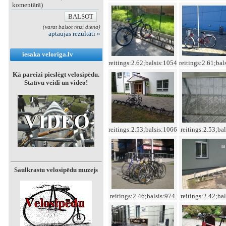
komentārā)
(varat balsot reizi dienā)
aptaujas rezultāti »
iesaka veloriga.lv
reitings:2.62;balsis:1054
reitings:2.61;bal
Kā pareizi pieslēgt velosipēdu.
Statīvu veidi un video!
reitings:2.53;balsis:1066
reitings:2.53;ba
Saulkrastu velosipēdu muzejs
reitings:2.46;balsis:974
reitings:2.42;ba