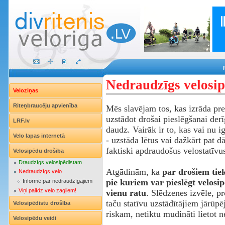
Nedraudzīgs velosip
Veloziņas
Riteņbraucēju apvienība
Mēs slavējam tos, kas izrāda pr
uzstādot drošai pieslēgšanai der
LRF.lv
daudz. Vairāk ir to, kas vai nu ig
Velo lapas internetā
- uzstāda lētus vai dažkārt pat 
faktiski apdraudošus velostatīvu
Velosipēdu drošība
Draudzīgs velosipēdistam
Atgādinām, ka
par drošiem tiek
Nedraudzīgs velo
pie kuriem var pieslēgt velosi
Informē par nedraudzīgajiem
Viņi palīdz velo zagļiem!
vienu ratu
. Slēdzenes izvēle, pr
taču statīvu uzstādītājiem jārūpēj
Velosipēdistu drošība
riskam, netiktu mudināti lietot n
Velosipēdu veidi