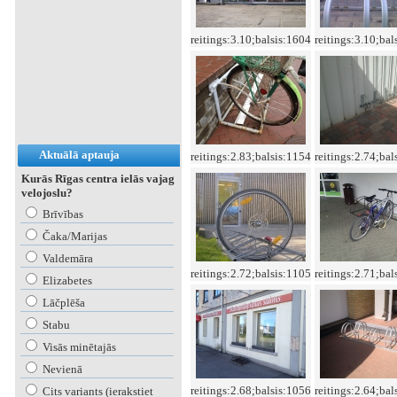
reitings:3.10;balsis:1604
reitings:3.10;bal
Aktuālā aptauja
reitings:2.83;balsis:1154
reitings:2.74;bal
Kurās Rīgas centra ielās vajag
velojoslu?
Brīvības
Čaka/Marijas
Valdemāra
reitings:2.72;balsis:1105
reitings:2.71;bal
Elizabetes
Lāčplēša
Stabu
Visās minētajās
Nevienā
reitings:2.68;balsis:1056
reitings:2.64;bal
Cits variants (ierakstiet