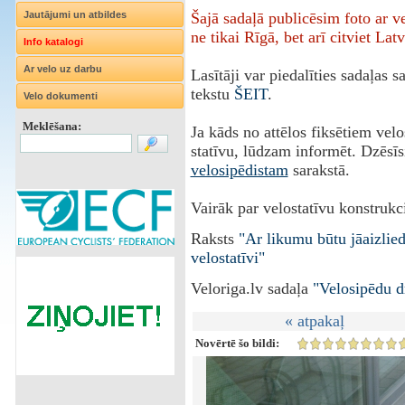
Jautājumi un atbildes
Šajā sadaļā publicēsim foto ar 
ne tikai Rīgā, bet arī citviet Latv
Info katalogi
Ar velo uz darbu
Lasītāji var piedalīties sadaļas 
tekstu
ŠEIT
.
Velo dokumenti
Meklēšana:
Ja kāds no attēlos fiksētiem vel
statīvu, lūdzam informēt. Dzēsīs
velosipēdistam
sarakstā.
Vairāk par velostatīvu konstrukci
Raksts
"Ar likumu būtu jāaizlie
velostatīvi"
Veloriga.lv sadaļa
"Velosipēdu d
« atpakaļ
Novērtē šo bildi: