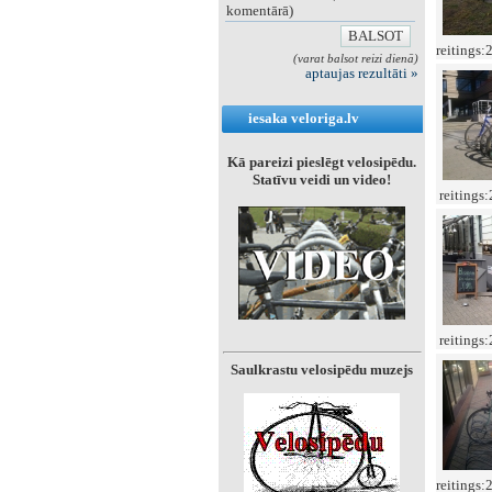
komentārā)
reitings:
(varat balsot reizi dienā)
aptaujas rezultāti »
iesaka veloriga.lv
Kā pareizi pieslēgt velosipēdu.
Statīvu veidi un video!
reitings
reitings
Saulkrastu velosipēdu muzejs
reitings: