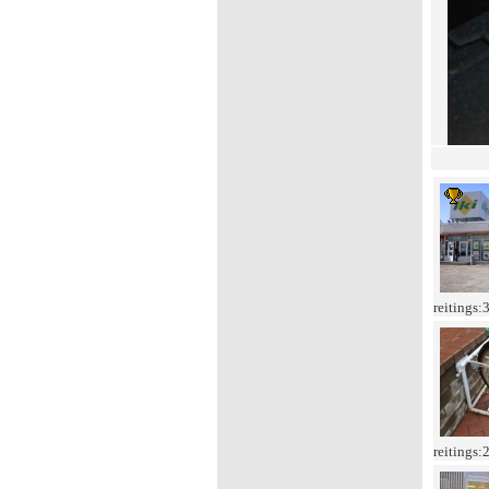
reitings:
reitings: