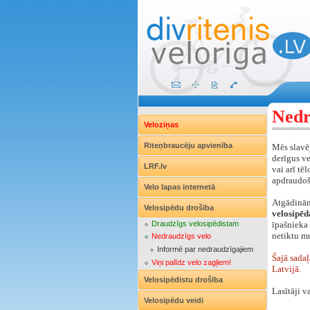
Nedr
Veloziņas
Riteņbraucēju apvienība
Mēs slavēj
derīgus ve
LRF.lv
vai arī tē
apdraudoš
Velo lapas internetā
Atgādinā
Velosipēdu drošība
velosipēd
Draudzīgs velosipēdistam
īpašnieka 
netiktu mu
Nedraudzīgs velo
Informē par nedraudzīgajiem
Šajā sadaļ
Viņi palīdz velo zagļiem!
Latvijā.
Velosipēdistu drošība
Lasītāji v
Velosipēdu veidi