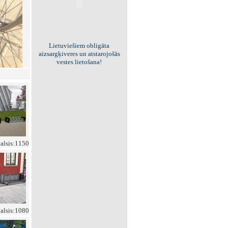
Viss par "Kritisko masu"!
Kolekcionējam saites uz resursiem
internetā!
balsis:1150
balsis:1080