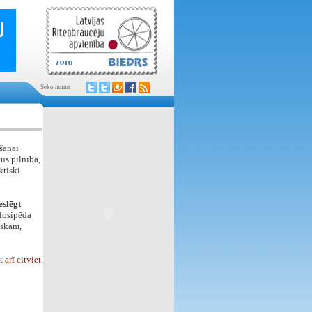
Seko mums:
šanai
us pilnībā,
ktiski
eslēgt
elosipēda
iskam,
arī citviet