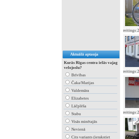
reitings:
Aktuālā aptauja
Kurās Rīgas centra ielās vajag
velojoslu?
reitings:
Brīvības
Čaka/Marijas
Valdemāra
Elizabetes
Lāčplēša
reitings:
Stabu
Visās minētajās
Nevienā
Cits variants (ierakstiet