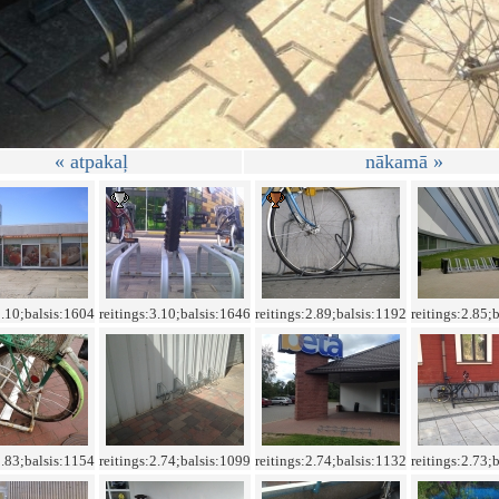
« atpakaļ
nākamā »
3.10;balsis:1604
reitings:3.10;balsis:1646
reitings:2.89;balsis:1192
reitings:2.85;
2.83;balsis:1154
reitings:2.74;balsis:1099
reitings:2.74;balsis:1132
reitings:2.73;