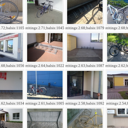
2.72;balsis:1105
reitings:2.71;balsis:1045
reitings:2.68;balsis:1079
reitings:2.68;
2.68;balsis:1056
reitings:2.64;balsis:1022
reitings:2.63;balsis:1087
reitings:2.62;
2.62;balsis:1034
reitings:2.61;balsis:1005
reitings:2.58;balsis:1092
reitings:2.54;