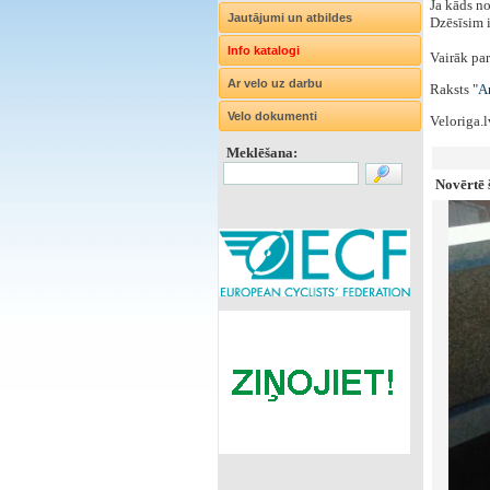
Ja kāds no
Jautājumi un atbildes
Dzēsīsim i
Info katalogi
Vairāk par
Ar velo uz darbu
Raksts
"Ar
Velo dokumenti
Veloriga.
Meklēšana:
Novērtē š