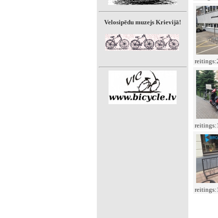
Velosipēdu muzejs Krievijā!
reitings
reitings
reitings