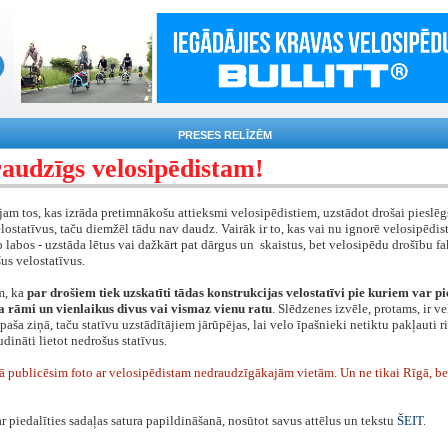
PRESES RELĪZĒM
audzīgs velosipēdistam!
am tos, kas izrāda pretimnākošu attieksmi velosipēdistiem, uzstādot drošai pieslēg
lostatīvus, taču diemžēl tādu nav daudz. Vairāk ir to, kas vai nu ignorē velosipēdist
lo labos - uzstāda lētus vai dažkārt pat dārgus un skaistus, bet velosipēdu drošību fa
us velostatīvus.
m, ka
par drošiem tiek uzskatīti tādas konstrukcijas velostatīvi pie kuriem var pi
a rāmi un vienlaikus divus vai vismaz vienu ratu
. Slēdzenes izvēle, protams, ir v
paša ziņā, taču statīvu uzstādītājiem jārūpējas, lai velo īpašnieki netiktu pakļauti r
dināti lietot nedrošus statīvus.
ā publicēsim foto ar velosipēdistam nedraudzīgākajām vietām. Un ne tikai Rīgā, bet 
ar piedalīties sadaļas satura papildināšanā, nosūtot savus attēlus un tekstu
ŠEIT
.