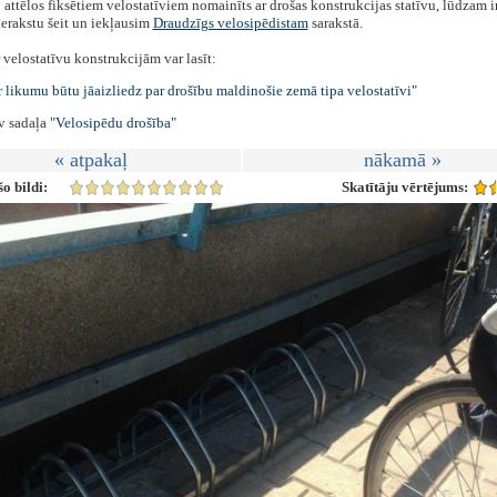
 attēlos fiksētiem velostatīviem nomainīts ar drošas konstrukcijas statīvu, lūdzam i
erakstu šeit un iekļausim
Draudzīgs velosipēdistam
sarakstā.
 velostatīvu konstrukcijām var lasīt:
 likumu būtu jāaizliedz par drošību maldinošie zemā tipa velostatīvi"
lv sadaļa
"Velosipēdu drošība"
« atpakaļ
nākamā »
o bildi:
Skatītāju vērtējums: