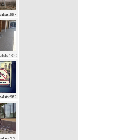
balsis:997
balsis:1026
balsis:982
balsis:978