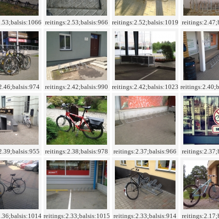
2.53;balsis:1066
reitings:2.53;balsis:966
reitings:2.52;balsis:1019
reitings:2.47;
:2.46;balsis:974
reitings:2.42;balsis:990
reitings:2.42;balsis:1023
reitings:2.40;
:2.39;balsis:955
reitings:2.38;balsis:978
reitings:2.37;balsis:966
reitings:2.37;
2.36;balsis:1014
reitings:2.33;balsis:1015
reitings:2.33;balsis:914
reitings:2.17;