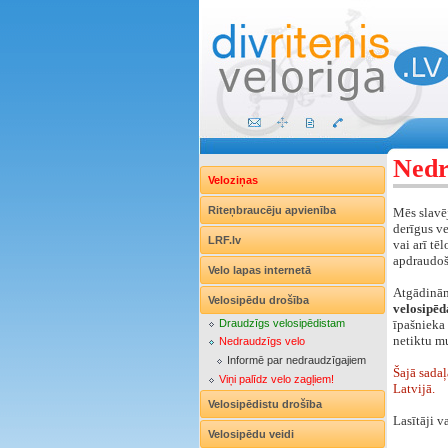
Nedr
Veloziņas
Riteņbraucēju apvienība
Mēs slavēj
derīgus ve
LRF.lv
vai arī tē
apdraudoš
Velo lapas internetā
Atgādinā
Velosipēdu drošība
velosipēd
Draudzīgs velosipēdistam
īpašnieka 
netiktu mu
Nedraudzīgs velo
Informē par nedraudzīgajiem
Šajā sadaļ
Viņi palīdz velo zagļiem!
Latvijā.
Velosipēdistu drošība
Lasītāji v
Velosipēdu veidi