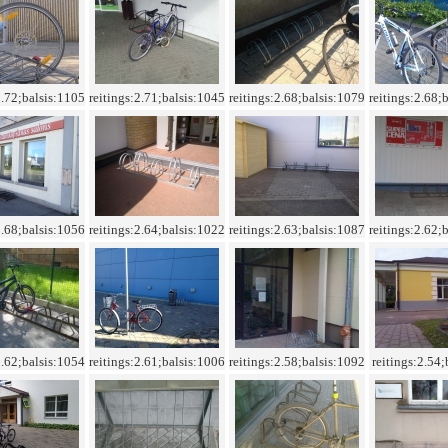
2.72;balsis:1105
reitings:2.71;balsis:1045
reitings:2.68;balsis:1079
reitings:2.68;
2.68;balsis:1056
reitings:2.64;balsis:1022
reitings:2.63;balsis:1087
reitings:2.62;
2.62;balsis:1054
reitings:2.61;balsis:1006
reitings:2.58;balsis:1092
reitings:2.54;