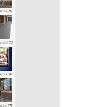
balsis:997
balsis:1026
balsis:982
balsis:978