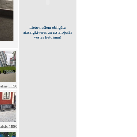
Viss par "Kritisko masu"!
Kolekcionējam saites uz resursiem
internetā!
balsis:1150
balsis:1080