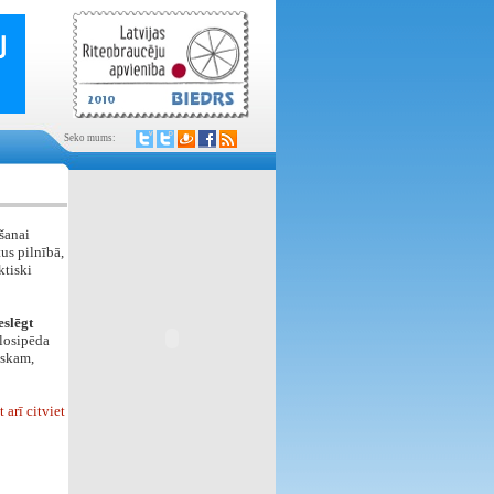
Seko mums:
šanai
us pilnībā,
ktiski
eslēgt
elosipēda
iskam,
arī citviet