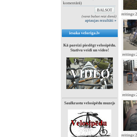
komentārā)
reitings:
(varat balsot reizi dienā)
aptaujas rezultāti »
iesaka veloriga.lv
Kā pareizi pieslēgt velosipēdu.
Statīvu veidi un video!
reitings
reitings
Saulkrastu velosipēdu muzejs
reitings: