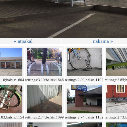
« atpakaļ
nākamā »
3.10;balsis:1604
reitings:3.10;balsis:1646
reitings:2.89;balsis:1192
reitings:2.85;
2.83;balsis:1154
reitings:2.74;balsis:1099
reitings:2.74;balsis:1132
reitings:2.73;