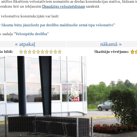
 attēlos fiksētiem velostatīviem nomainīts ar drošas konstrukcijas statīvu, lūdzam i
erakstu šeit un iekļausim
Draudzīgs velosipēdistam
sarakstā.
 velostatīvu konstrukcijām var lasīt:
 likumu būtu jāaizliedz par drošību maldinošie zemā tipa velostatīvi"
lv sadaļa
"Velosipēdu drošība"
« atpakaļ
nākamā »
o bildi:
Skatītāju vērtējums: