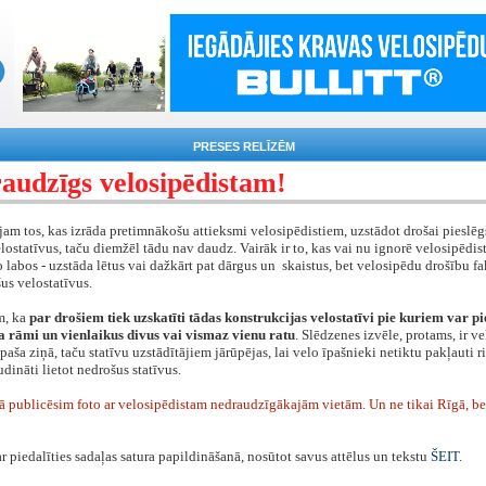
PRESES RELĪZĒM
audzīgs velosipēdistam!
am tos, kas izrāda pretimnākošu attieksmi velosipēdistiem, uzstādot drošai pieslēg
lostatīvus, taču diemžēl tādu nav daudz. Vairāk ir to, kas vai nu ignorē velosipēdist
lo labos - uzstāda lētus vai dažkārt pat dārgus un skaistus, bet velosipēdu drošību fa
us velostatīvus.
m, ka
par drošiem tiek uzskatīti tādas konstrukcijas velostatīvi pie kuriem var pi
a rāmi un vienlaikus divus vai vismaz vienu ratu
. Slēdzenes izvēle, protams, ir v
paša ziņā, taču statīvu uzstādītājiem jārūpējas, lai velo īpašnieki netiktu pakļauti r
dināti lietot nedrošus statīvus.
ā publicēsim foto ar velosipēdistam nedraudzīgākajām vietām. Un ne tikai Rīgā, bet 
ar piedalīties sadaļas satura papildināšanā, nosūtot savus attēlus un tekstu
ŠEIT
.