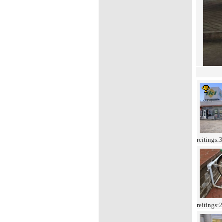
reitings:
reitings: