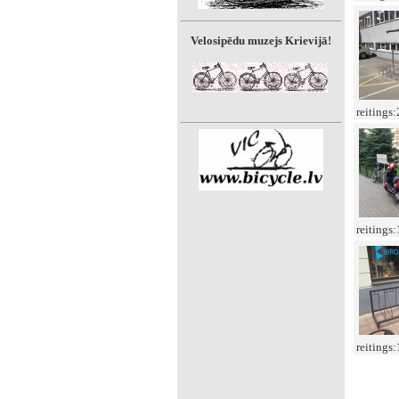
Velosipēdu muzejs Krievijā!
reitings
reitings
reitings