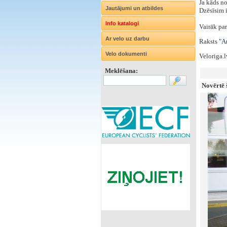
Ja kāds no
Jautājumi un atbildes
Dzēsīsim i
Info katalogi
Vairāk par
Ar velo uz darbu
Raksts
"Ar
Velo dokumenti
Veloriga.
Meklēšana:
Novērtē š