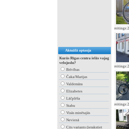
reitings:
Aktuālā aptauja
Kurās Rīgas centra ielās vajag
velojoslu?
reitings:
Brīvības
Čaka/Marijas
Valdemāra
Elizabetes
Lāčplēša
reitings:
Stabu
Visās minētajās
Nevienā
Cits variants (ierakstiet