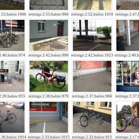
2.53;balsis:1066
reitings:2.53;balsis:966
reitings:2.52;balsis:1019
reitings:2.47;
:2.46;balsis:974
reitings:2.42;balsis:990
reitings:2.42;balsis:1023
reitings:2.40;
:2.39;balsis:955
reitings:2.38;balsis:979
reitings:2.37;balsis:966
reitings:2.37;
2.36;balsis:1014
reitings:2.33;balsis:1015
reitings:2.32;balsis:915
reitings:2.17;