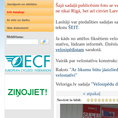
Jautājumi un atbildes
Šajā sadaļā publicēsim foto ar 
ne tikai Rīgā, bet arī citviet Latv
Info katalogi
Ar velo uz darbu
Lasītāji var piedalīties sadaļas 
tekstu
ŠEIT
.
Velo dokumenti
Meklēšana:
Ja kāds no attēlos fiksētiem vel
statīvu, lūdzam informēt. Dzēsīs
velosipēdistam
sarakstā.
Vairāk par velostatīvu konstrukci
Raksts
"Ar likumu būtu jāaizlie
velostatīvi"
Veloriga.lv sadaļa
"Velosipēdu d
« atpakaļ
Novērtē šo bildi: