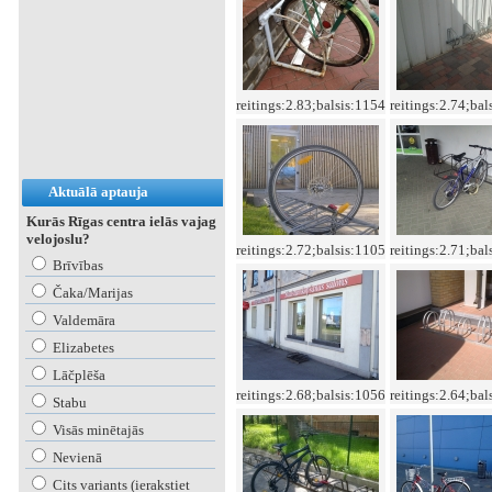
reitings:2.83;balsis:1154
reitings:2.74;bal
Aktuālā aptauja
Kurās Rīgas centra ielās vajag
velojoslu?
reitings:2.72;balsis:1105
reitings:2.71;bal
Brīvības
Čaka/Marijas
Valdemāra
Elizabetes
Lāčplēša
reitings:2.68;balsis:1056
reitings:2.64;bal
Stabu
Visās minētajās
Nevienā
Cits variants (ierakstiet