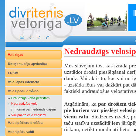
Nedraudzīgs velosip
Veloziņas
Riteņbraucēju apvienība
Mēs slavējam tos, kas izrāda pr
uzstādot drošai pieslēgšanai der
LRF.lv
daudz. Vairāk ir to, kas vai nu ig
Velo lapas internetā
- uzstāda lētus vai dažkārt pat 
faktiski apdraudošus velostatīvu
Velosipēdu drošība
Draudzīgs velosipēdistam
Atgādinām, ka
par drošiem tiek
Nedraudzīgs velo
pie kuriem var pieslēgt velosi
Informē par nedraudzīgajiem
Viņi palīdz velo zagļiem!
vienu ratu
. Slēdzenes izvēle, pr
taču statīvu uzstādītājiem jārūpēj
Velosipēdistu drošība
riskam, netiktu mudināti lietot n
Velosipēdu veidi