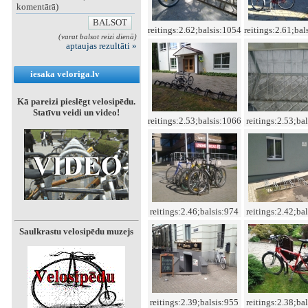
komentārā)
reitings:2.62;balsis:1054
reitings:2.61;bal
(varat balsot reizi dienā)
aptaujas rezultāti »
iesaka veloriga.lv
Kā pareizi pieslēgt velosipēdu.
Statīvu veidi un video!
reitings:2.53;balsis:1066
reitings:2.53;ba
reitings:2.46;balsis:974
reitings:2.42;ba
Saulkrastu velosipēdu muzejs
reitings:2.39;balsis:955
reitings:2.38;ba