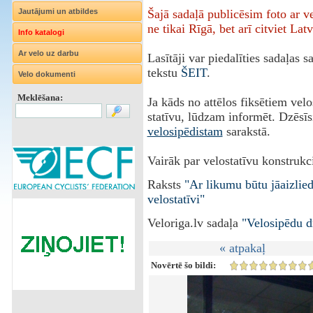
Jautājumi un atbildes
Šajā sadaļā publicēsim foto ar 
ne tikai Rīgā, bet arī citviet Latv
Info katalogi
Ar velo uz darbu
Lasītāji var piedalīties sadaļas 
tekstu
ŠEIT
.
Velo dokumenti
Meklēšana:
Ja kāds no attēlos fiksētiem vel
statīvu, lūdzam informēt. Dzēsīs
velosipēdistam
sarakstā.
Vairāk par velostatīvu konstrukci
Raksts
"Ar likumu būtu jāaizlie
velostatīvi"
Veloriga.lv sadaļa
"Velosipēdu d
« atpakaļ
Novērtē šo bildi: