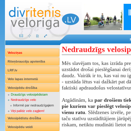
Nedraudzīgs velosip
Veloziņas
Riteņbraucēju apvienība
Mēs slavējam tos, kas izrāda pr
uzstādot drošai pieslēgšanai der
LRF.lv
daudz. Vairāk ir to, kas vai nu ig
Velo lapas internetā
- uzstāda lētus vai dažkārt pat 
faktiski apdraudošus velostatīvu
Velosipēdu drošība
Draudzīgs velosipēdistam
Atgādinām, ka
par drošiem tiek
Nedraudzīgs velo
pie kuriem var pieslēgt velosi
Informē par nedraudzīgajiem
Viņi palīdz velo zagļiem!
vienu ratu
. Slēdzenes izvēle, pr
taču statīvu uzstādītājiem jārūpēj
Velosipēdistu drošība
riskam, netiktu mudināti lietot n
Velosipēdu veidi