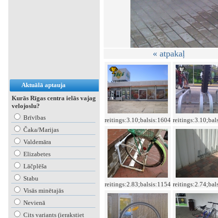
« atpakaļ
Aktuālā aptauja
Kurās Rīgas centra ielās vajag
velojoslu?
Brīvības
reitings:3.10;balsis:1604
reitings:3.10;bal
Čaka/Marijas
Valdemāra
Elizabetes
Lāčplēša
Stabu
reitings:2.83;balsis:1154
reitings:2.74;bal
Visās minētajās
Nevienā
Cits variants (ierakstiet