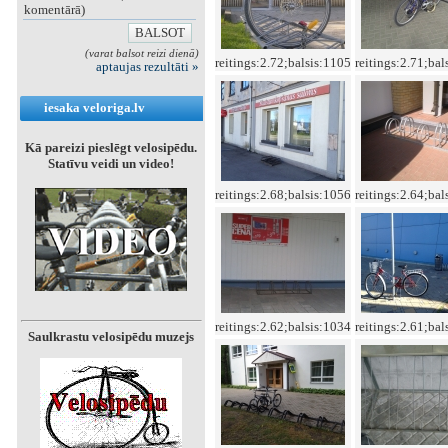
komentārā)
(varat balsot reizi dienā)
reitings:2.72;balsis:1105
reitings:2.71;bal
aptaujas rezultāti »
iesaka veloriga.lv
Kā pareizi pieslēgt velosipēdu.
Statīvu veidi un video!
reitings:2.68;balsis:1056
reitings:2.64;bal
reitings:2.62;balsis:1034
reitings:2.61;bal
Saulkrastu velosipēdu muzejs